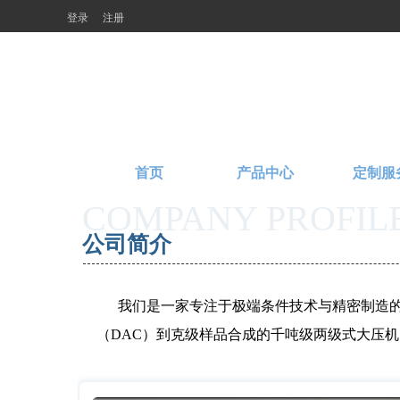
登录
注册
首页
产品中心
定制服
COMPANY PROFIL
公司简介 
      我们是一家专注于极端条件技术与精密制造的国家高新技术企业，依托自有工厂，将前沿科学构想转化为稳定可靠的实验现实。从微米级金刚石对顶砧
（DAC）到克级样品合成的千吨级两级式大压