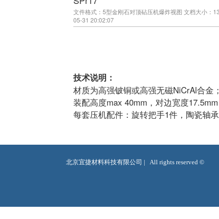
SPr17
文件格式：5型金刚石对顶砧压机爆炸视图
文档大小：130
05-31 20:02:07
技术说明：
材质为高强铍铜或高强无磁NiCrAl合金
装配高度max 40mm，对边宽度17.5
每套压机配件：旋转把手1件，陶瓷轴承
北京宜捷材料科技有限公司 |   All rights reserved ©  